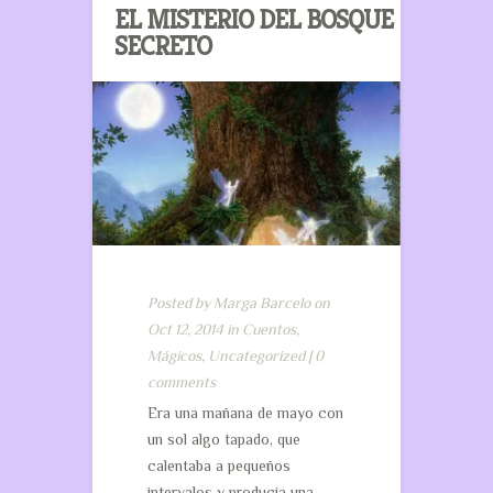
EL MISTERIO DEL BOSQUE
SECRETO
Posted by
Marga Barcelo
on
Oct 12, 2014 in
Cuentos
,
Mágicos
,
Uncategorized
|
0
comments
Era una mañana de mayo con
un sol algo tapado, que
calentaba a pequeños
intervalos y producía una