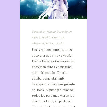
Posted by
Marga Barcelo
on
May 1, 2014 in
Cuentos
,
Mágicos
|
0 comments
Una vez hace muchos años
paso una cosa muy extraña.
Desde hacía varios meses no
aparecían nubes en ninguna
parte del mundo. El cielo
estaba completamente
despejado y, por consiguiente
no llovía. Al principio cuando
todas las personas vieron los
días tan claros, se pusieron