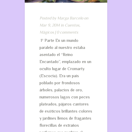
Posted by
Marga Barcelo
on
Mar 9, 2014 in
Cuentos
,
Mágicos
|
0 comments
1ª Parte En un mundo
paralelo al nuestro estaba
asentado el “Reino
Encantado”, emplazado en un
oculto lugar de Cromarty
(Escocia). Era un país
poblado por frondosos
árboles, palacios de oro,
numerosos lagos con peces
plateados, pájaros cantores
de exóticos brillantes colores
y jardines llenos de fragantes
florecillas de extraños