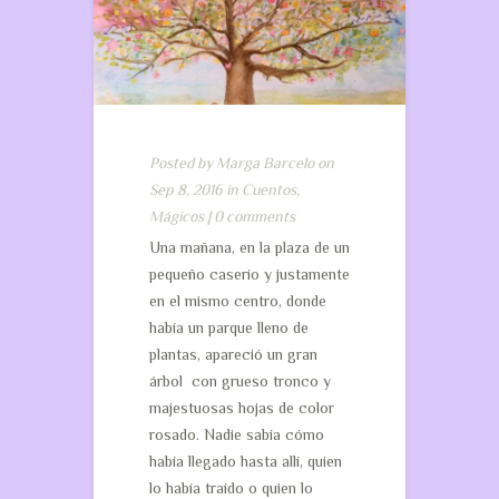
Posted by
Marga Barcelo
on
Sep 8, 2016 in
Cuentos
,
Mágicos
|
0 comments
Una mañana, en la plaza de un
pequeño caserío y justamente
en el mismo centro, donde
había un parque lleno de
plantas, apareció un gran
árbol con grueso tronco y
majestuosas hojas de color
rosado. Nadie sabía cómo
había llegado hasta allí, quien
lo había traído o quien lo