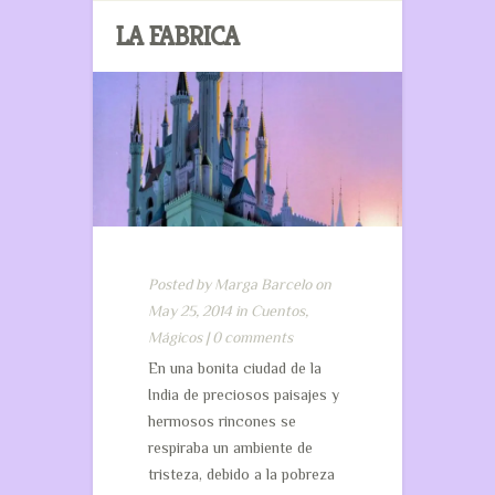
LA FABRICA
Posted by
Marga Barcelo
on
May 25, 2014 in
Cuentos
,
Mágicos
|
0 comments
En una bonita ciudad de la
India de preciosos paisajes y
hermosos rincones se
respiraba un ambiente de
tristeza, debido a la pobreza