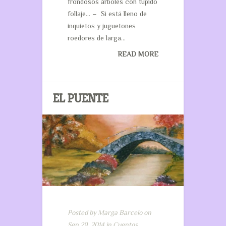
frondosos árboles con tupido
follaje… – Si está lleno de
inquietos y juguetones
roedores de larga...
READ MORE
EL PUENTE
Posted by
Marga Barcelo
on
Sep 29, 2014 in
Cuentos
,