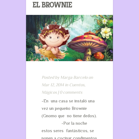
EL BROWNIE
Posted by
Marga Barcelo
on
Mar 12, 2014 in
Cuentos
,
Mágicos
|
0 comments
-En una casa se instaló una
vez un pequeño Brownie
(Gnomo que no tiene dedos).
-Por la noche
estos seres fantásticos, se
ponen a cocinar condimentos