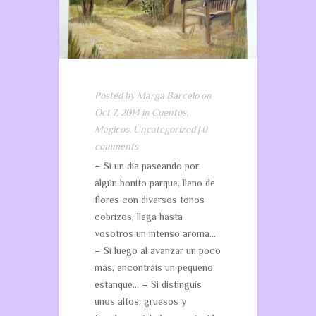
Posted by
Marga Barcelo
on
Oct 7, 2014 in
Cuentos
,
Mágicos
,
Uncategorized
|
0
comments
– Si un día paseando por
algún bonito parque, lleno de
flores con diversos tonos
cobrizos, llega hasta
vosotros un intenso aroma…
– Si luego al avanzar un poco
más, encontráis un pequeño
estanque… – Si distinguís
unos altos, gruesos y