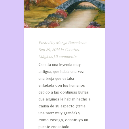
Posted by
Marga Barcelo
on
Sep 29, 2014 in
Cuentos
,
Mágicos
|
0 comments
Cuenta una leyenda muy
antigua, que había una vez
una bruja que estaba
enfadada con los humanos
debido a las continuas burlas
que algunos le habían hecho a
causa de su aspecto (tenía
una nariz muy grande) y
como castigo, construyo un
puente encantado.