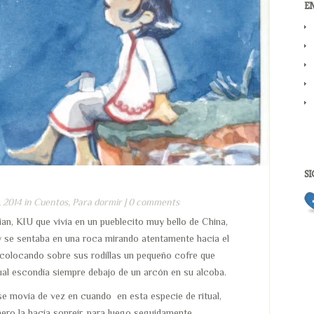
EN
SI
, 2014 in
Cuentos
,
Para dormir
|
0 comments
n, KIU que vivía en un pueblecito muy bello de China,
y se sentaba en una roca mirando atentamente hacia el
 colocando sobre sus rodillas un pequeño cofre que
 cual escondía siempre debajo de un arcón en su alcoba.
se movía de vez en cuando en esta especie de ritual,
ero la hacía sonreír, para luego seguidamente