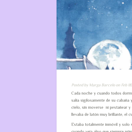
Posted by
Marga Barcelo
on Feb 18
Cada noche y cuando todos dormía
salía sigilosamente de su cabaña 
cielo, sin moverse ni pestañear y
llevaba de latón muy brillante, el
Estaba totalmente inmóvil y solo 
cuando veía algo que siempre prim